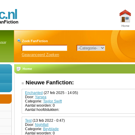
c.nl
anFiction
Home
Zoek FanFiction
waar
Geavanceerd Zoeken
Home
Nieuwe Fanfiction:
Enchanted
(27 feb 2025 - 14:05)
Door:
Yarsea
Categorie:
Taylor Swift
Aantal woorden: 0
Aantal hoofdstukken:
Test
(13 feb 2022 - 0:47)
Door:
Nightfall
Categorie:
Beyblade
Aantal woorden: 0