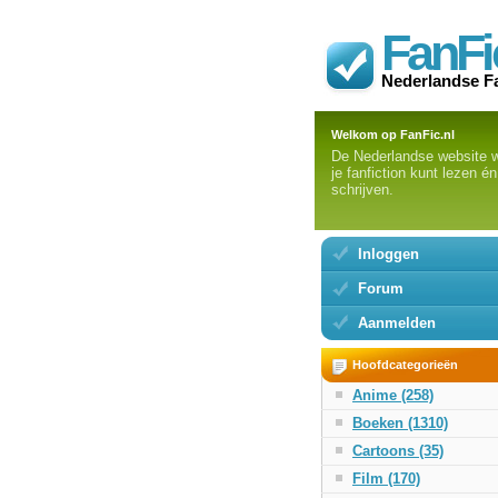
FanFi
Nederlandse F
Welkom op FanFic.nl
De Nederlandse website 
je fanfiction kunt lezen én
schrijven.
Inloggen
Forum
Aanmelden
Hoofdcategorieën
Anime (258)
Boeken (1310)
Cartoons (35)
Film (170)