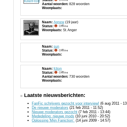
Status:
Aantal woorden:
828 woorden
Woonplaats:
Naam:
Agnew
(19 jaar)
Status:
Woonplaats:
St. Anger
Naam:
sun
Status:
Woonplaats:
Naam:
fction
Status:
Aantal woorden:
730 woorden
Woonplaats:
Laatste nieuwsberichten:
FanFic schrijvers gezocht voor interview!
(6 aug 2011 - 13
De nieuwe moderators
(21 feb 2011 - 11:52)
Nieuwe moderators gezocht
(7 feb 2011 - 13:44)
Mededeling: nieuwe mods
(10 juni 2010 - 20:52)
Oplossing 'Mijn Faniction'.
(14 juni 2009 - 14:57)