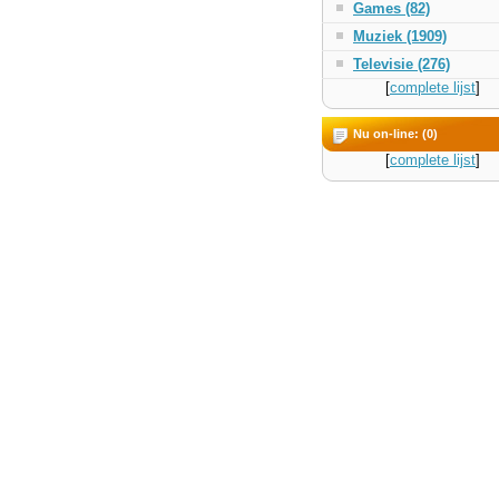
Games (82)
Muziek (1909)
Televisie (276)
[
complete lijst
]
Nu on-line: (0)
[
complete lijst
]