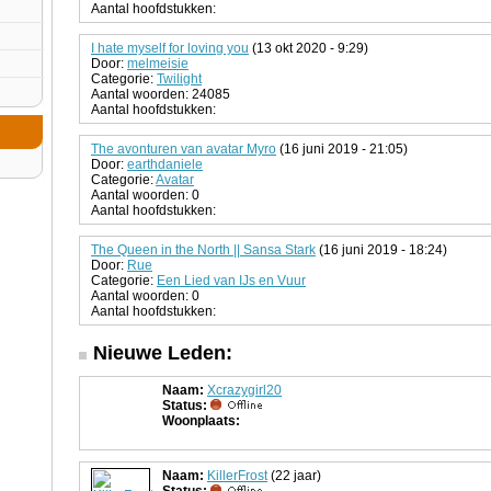
Aantal hoofdstukken:
I hate myself for loving you
(13 okt 2020 - 9:29)
Door:
melmeisie
Categorie:
Twilight
Aantal woorden: 24085
Aantal hoofdstukken:
The avonturen van avatar Myro
(16 juni 2019 - 21:05)
Door:
earthdaniele
Categorie:
Avatar
Aantal woorden: 0
Aantal hoofdstukken:
The Queen in the North || Sansa Stark
(16 juni 2019 - 18:24)
Door:
Rue
Categorie:
Een Lied van IJs en Vuur
Aantal woorden: 0
Aantal hoofdstukken:
Nieuwe Leden:
Naam:
Xcrazygirl20
Status:
Woonplaats:
Naam:
KillerFrost
(22 jaar)